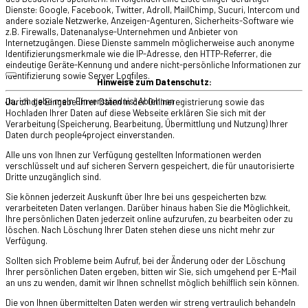
Dienste: Google, Facebook, Twitter, Adroll, MailChimp, Sucuri, Intercom und
andere soziale Netzwerke, Anzeigen-Agenturen, Sicherheits-Software wie
z.B. Firewalls, Datenanalyse-Unternehmen und Anbieter von
Internetzugängen. Diese Dienste sammeln möglicherweise auch anonyme
Identifizierungsmerkmale wie die IP-Adresse, den HTTP-Referrer, die
eindeutige Geräte-Kennung und andere nicht-persönliche Informationen zur
Identifizierung sowie Server Logfiles.
Hinweise zum Datenschutz:
Ja, ich gebe mein Einverständnis!
Ablehnen
Durch die Eingabe Ihrer Daten in der Onlineregistrierung sowie das
Hochladen Ihrer Daten auf diese Webseite erklären Sie sich mit der
Verarbeitung (Speicherung, Bearbeitung, Übermittlung und Nutzung) Ihrer
Daten durch people4project einverstanden.
Alle uns von Ihnen zur Verfügung gestellten Informationen werden
verschlüsselt und auf sicheren Servern gespeichert, die für unautorisierte
Dritte unzugänglich sind.
Sie können jederzeit Auskunft über Ihre bei uns gespeicherten bzw.
verarbeiteten Daten verlangen. Darüber hinaus haben Sie die Möglichkeit,
Ihre persönlichen Daten jederzeit online aufzurufen, zu bearbeiten oder zu
löschen. Nach Löschung Ihrer Daten stehen diese uns nicht mehr zur
Verfügung.
Sollten sich Probleme beim Aufruf, bei der Änderung oder der Löschung
Ihrer persönlichen Daten ergeben, bitten wir Sie, sich umgehend per E-Mail
an uns zu wenden, damit wir Ihnen schnellst möglich behilflich sein können.
Die von Ihnen übermittelten Daten werden wir streng vertraulich behandeln