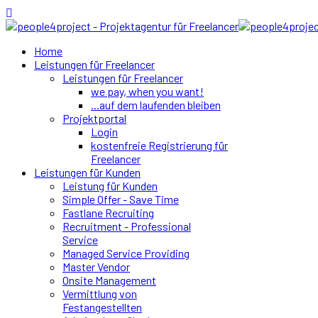
Home
Leistungen für Freelancer
Leistungen für Freelancer
we pay, when you want!
...auf dem laufenden bleiben
Projektportal
Login
kostenfreie Registrierung für
Freelancer
Leistungen für Kunden
Leistung für Kunden
Simple Offer - Save Time
Fastlane Recruiting
Recruitment - Professional
Service
Managed Service Providing
Master Vendor
Onsite Management
Vermittlung von
Festangestellten