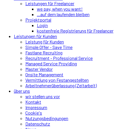
Leistungen für Freelancer
we pay, when you want!
...auf dem laufenden bleiben
Projektportal
Login
kostenfreie Registrierung für Freelancer
Leistungen für Kunden
Leistung für Kunden
Simple Offer - Save Time
Fastlane Recruiting
Recruitment - Professional Service
Managed Service Providing
Master Vendor
Onsite Management
Vermittlung von Festangestellten
Arbeitnehmerüberlassung (Zeitarbeit)
über uns
wir stellen uns vor
Kontakt
Impressum
Cookie's
Nutzungsbedingungen
Datenschutz