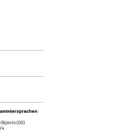
rammiersprachen
Objects (OO)
/4